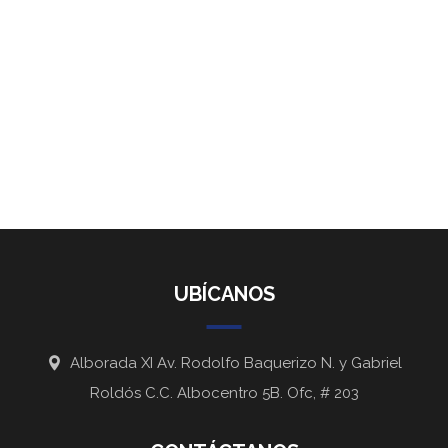
UBÍCANOS
Alborada XI Av. Rodolfo Baquerizo N. y Gabriel
Roldós C.C. Albocentro 5B. Ofc, # 203